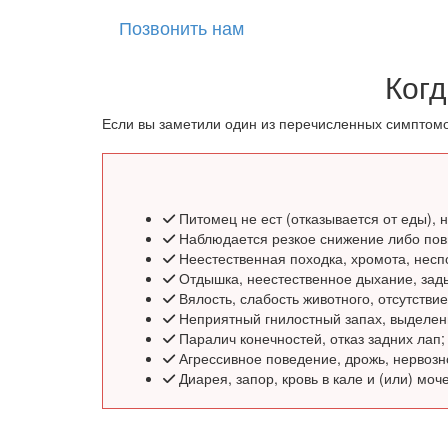
Позвонить нам
Когд
Если вы заметили один из перечисленных симптомо
Питомец не ест (отказывается от еды), 
Наблюдается резкое снижение либо по
Неестественная походка, хромота, несп
Отдышка, неестественное дыхание, зады
Вялость, слабость животного, отсутстви
Неприятный гнилостный запах, выделени
Паралич конечностей, отказ задних лап;
Агрессивное поведение, дрожь, нервозн
Диарея, запор, кровь в кале и (или) моче