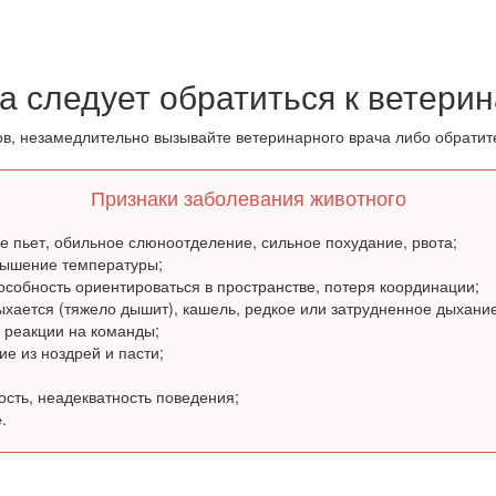
а следует обратиться к ветери
в, незамедлительно вызывайте ветеринарного врача либо обратите
Признаки заболевания животного
не пьет, обильное слюноотделение, сильное похудание, рвота;
вышение температуры;
особность ориентироваться в пространстве, потеря координации;
хается (тяжело дышит), кашель, редкое или затрудненное дыхание
е реакции на команды;
е из ноздрей и пасти;
ость, неадекватность поведения;
.