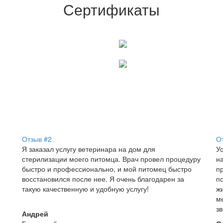
Сертификаты
Отзывы наших клиентов
Отзыв #2
О
Я заказал услугу ветеринара на дом для
Ус
стерилизации моего питомца. Врач провел процедуру
н
быстро и профессионально, и мой питомец быстро
п
восстановился после нее. Я очень благодарен за
п
такую качественную и удобную услугу!
ж
м
зв
Андрей