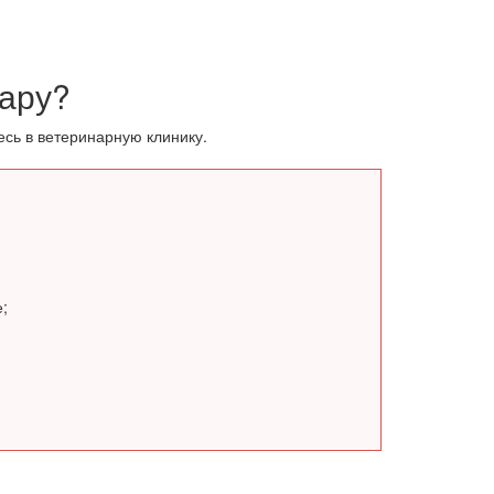
нару?
сь в ветеринарную клинику.
;