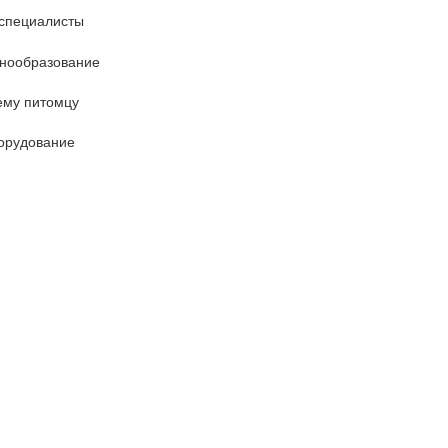
специалисты
енообразование
ему питомцу
орудование